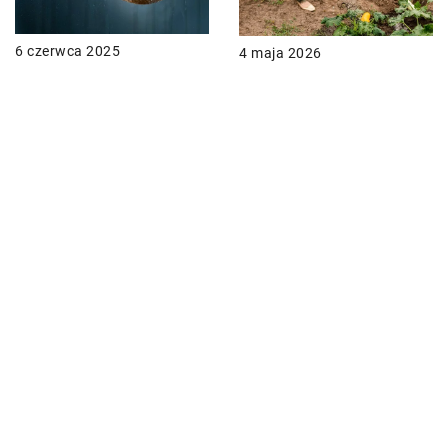
6 czerwca 2025
4 maja 2026
Jakie korzyści niesie ze
Jakie są najlepsze
sobą instalacja zbiornika
sposoby na naturalne
na deszczówkę?
nawadnianie i nawożenie
ogrodu?
DODAJ KOMENTARZ