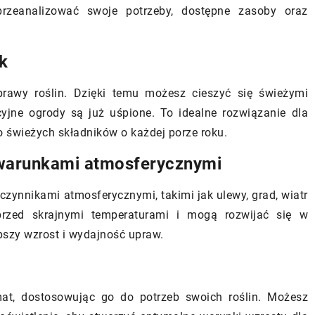
przeanalizować swoje potrzeby, dostępne zasoby oraz
2 czerwca 2024
k
ą halę namiotową
Naturalne sposoby ochrony roślin
ie – poradnik dla
przed szkodnikami w ogrodzie
prawy roślin. Dzięki temu możesz cieszyć się świeżymi
Odkryj naturalne metody ochrony
yjne ogrody są już uśpione. To idealne rozwiązanie dla
darzenie
roślin. Poznaj ekologiczne sposob
o świeżych składników o każdej porze roku.
i naszym
walki z szkodnikami w ogrodzie, b
 warunkami atmosferycznymi
zówkom na temat
szkody dla środowiska.
ali namiotowej.
zynnikami atmosferycznymi, takimi jak ulewy, grad, wiatr
 zwrócić uwagę, by
przed skrajnymi temperaturami i mogą rozwijać się w
niom gości.
pszy wzrost i wydajność upraw.
mat, dostosowując go do potrzeb swoich roślin. Możesz