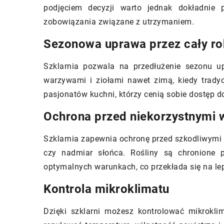
podjęciem decyzji warto jednak dokładnie 
stycznia 2025
zobowiązania związane z utrzymaniem.
 wybrać idealne wzory i kolory dla
2 kwietnia 2023
jej przestrzeni domowej?
Sezonowa uprawa przez cały ro
Jak wybrać idealn
na twoje wydarzen
ryj, jak wybór odpowiednich
Szklarnia pozwala na przedłużenie sezonu u
planistów
rów i kolorów może przekształcić
warzywami i ziołami nawet zimą, kiedy tradyc
j dom w harmonijną przestrzeń.
Zaplanuj swoje wy
pasjonatów kuchni, którzy cenią sobie dostęp d
iedz się, na co zwrócić uwagę, by
perfekcyjnie dzięk
Ochrona przed niekorzystnymi
kreślić charakter pomieszczeń i
praktycznym wska
orzyć wyjątkowy klimat.
wyboru właściwej h
Szklarnia zapewnia ochronę przed szkodliwymi c
Dowiedz się, na co
czy nadmiar słońca. Rośliny są chronione 
sprostać oczekiwa
optymalnych warunkach, co przekłada się na le
Kontrola mikroklimatu
Dzięki szklarni możesz kontrolować mikrokli