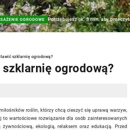
Potrzebujesz ok. 3 min. aby przeczyt
SAŻENIE OGRODOWE
stawić szklarnię ogrodową?
 szklarnię ogrodową?
RODOWE
OCHRONA ROŚLIN
PIELĘGNACJA OGRODÓW
miłośników roślin, którzy chcą cieszyć się uprawą warzyw,
jej to wartościowe rozwiązanie dla osób zainteresowanych
ą żywnościową, ekologią, relaksem oraz edukacją. Przed