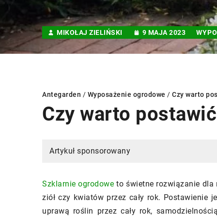
MIKOŁAJ ZIELIŃSKI
9 MAJA 2023
WYPO
Antegarden
/
Wyposażenie ogrodowe
/
Czy warto po
Czy warto postawić
NE
WYPOSAŻENIE OG
Artykuł sponsorowany
Szklarnie ogrodowe
to świetne rozwiązanie dla 
ziół czy kwiatów przez cały rok. Postawienie 
uprawą roślin przez cały rok, samodzielności