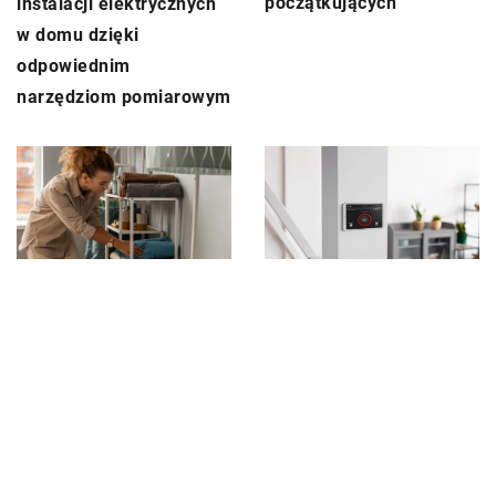
początkujących
instalacji elektrycznych
w domu dzięki
odpowiednim
narzędziom pomiarowym
9 lutego 2024
1 listopada 2024
Jak efektywnie
Jak efektywnie
zorganizować przestrzeń
zarządzać domowym
w garderobie dzięki
systemem grzewczym
praktycznym akcesoriom
dzięki nowoczesnym
meblowym
technologiom?