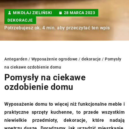
MIKOŁAJ ZIELIŃSKI
28 MARCA 2023
DEKORACJE
Potrzebujesz ok. 4 min. aby przeczytać ten wpis
Antegarden
/
Wyposażenie ogrodowe
/
dekoracje
/
Pomysły
na ciekawe ozdobienie domu
Pomysły na ciekawe
ozdobienie domu
Wyposażenie domu to więcej niż funkcjonalne meble i
praktyczne sprzęty kuchenne, to przede wszystkim
niewielkie przedmioty, dekoracje, które nadają
wnętrzu duszę. Doradzamy, jak urządzić mieszkanie,