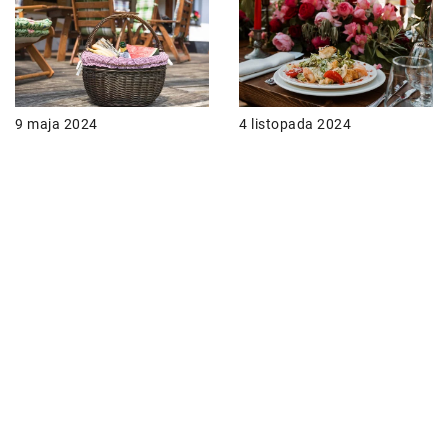
9 maja 2024
4 listopada 2024
Jak wykorzystać kulki z
Jak wybrać idealną
wikliny do stworzenia
dekorację stołu na
niepowtarzalnej
przyjęcie weselne?
aranżacji w ogrodzie
21 kwietnia 2026
4 marca 2024
Eleganckie zastosowania
Zabezpieczanie i