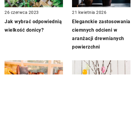
21 kwietnia 2026
26 czerwca 2023
Eleganckie zastosowania
Jak wybrać odpowiednią
ciemnych odcieni w
wielkość donicy?
aranżacji drewnianych
powierzchni
4 marca 2024
22 grudnia 2024
Zabezpieczanie i
Pomysły na wiosenną
dekorowanie drewna za
aranżację stołu z
pomocą bejcy: poradnik
wykorzystaniem
krok po kroku