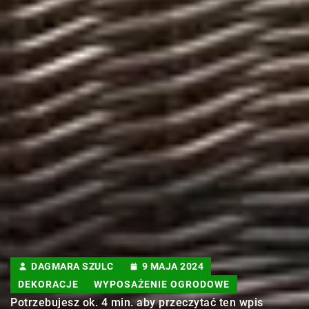
DAGMARA SZULC
9 MAJA 2024
DEKORACJE
WYPOSAŻENIE OGRODOWE
Potrzebujesz ok. 4 min. aby przeczytać ten wpis