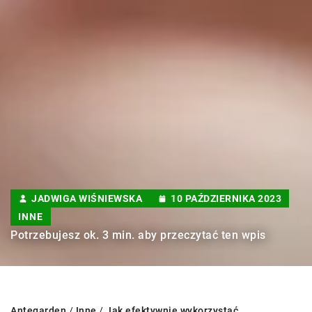
JADWIGA WIŚNIEWSKA
10 PAŹDZIERNIKA 2023
INNE
Potrzebujesz ok. 3 min. aby przeczytać ten wpis
Antegarden
/
Inne
/
Jak efektywnie wykorzystać