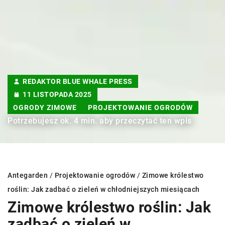
REDAKTOR BLUE WHALE PRESS
11 LISTOPADA 2025
OGRODY ZIMOWE
PROJEKTOWANIE OGRODÓW
Potrzebujesz ok. 4 min. aby przeczytać ten wpis
Antegarden
/
Projektowanie ogrodów
/
Zimowe królestwo
roślin: Jak zadbać o zieleń w chłodniejszych miesiącach
Zimowe królestwo roślin: Jak
zadbać o zieleń w