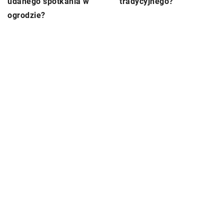
udanego spotkania w
tradycyjnego?
ogrodzie?
DODAJ KOMENTARZ