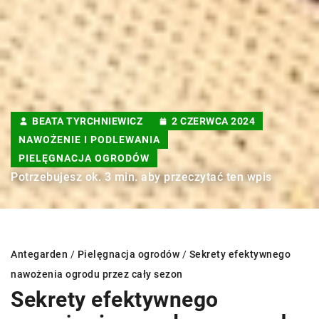
BEATA TYRCHNIEWICZ
2 CZERWCA 2024
NAWOŻENIE I PODLEWANIA
PIELĘGNACJA OGRODÓW
Potrzebujesz ok. 3 min. aby przeczytać ten wpis
Antegarden
/
Pielęgnacja ogrodów
/
Sekrety efektywnego
nawożenia ogrodu przez cały sezon
Sekrety efektywnego