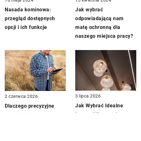
13 kwietnia 2024
Nasada kominowa:
Jak wybrać
przegląd dostępnych
odpowiadającą nam
opcji i ich funkcje
matę ochronną dla
naszego miejsca pracy?
3 lipca 2026
2 czerwca 2026
Jak Wybrać Idealne
Dlaczego precyzyjne
Lampy Wiszące do
mierniki wilgotności
Nowoczesnego Wnętrza?
ziarna są kluczowe dla
rolników?