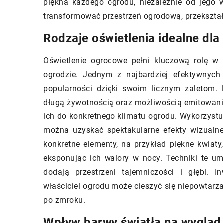
ca 2024
piękna każdego ogrodu, niezależnie od jego w
20 lipca 2024
transformować przestrzeń ogrodową, przekształ
wybrać wykończenia do wnętrza:
wodnik po dekoracyjnych
Jak wybrać odpowie
Rodzaje oświetlenia idealne dla
lach i elementach ze stali
ciepła do Twojego 
dzewnej
Oświetlenie ogrodowe pełni kluczową rolę w 
Zdobądź praktyczne p
ogrodzie. Jednym z najbardziej efektywnych
owiadamy jakie wykończenia ze
pomogą Ci w wyborze
popularności dzięki swoim licznym zaletom. 
 nierdzewnej kierują estetyką
efektywnej i energo
długą żywotnością oraz możliwością emitowani
go wnętrza. Dowiedz się, jakie
ciepła dla Twojego 
ich do konkretnego klimatu ogrodu. Wykorzystują
le i elementy dekoracyjne są
się, jakie czynniki s
można uzyskać spektakularne efekty wizualn
ne dla twojego domu.
konkretne elementy, na przykład piękne kwiat
eksponując ich walory w nocy. Techniki te umo
dodają przestrzeni tajemniczości i głębi. 
właściciel ogrodu może cieszyć się niepowtarzaln
po zmroku.
Wpływ barwy światła na wygląd 