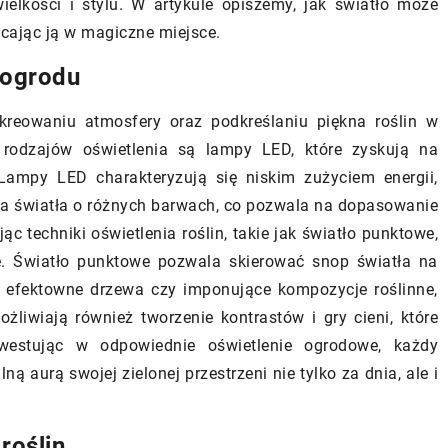
15 czerwca 2026
ielkości i stylu. W artykule opiszemy, jak światło może
cając ją w magiczne miejsce.
Jak wybrać idealne prześcieradło d
dnią pompę
swojej sypialni?
 ogrodu
domu?
Odkryj, jakie materiały, rozmiary i
kreowaniu atmosfery oraz podkreślaniu piękna roślin w
orady, które
kolory prześcieradeł wybrać, by
 rodzajów oświetlenia są lampy LED, które zyskują na
 najbardziej
zapewnić komfort i styl Twojej
Lampy LED charakteryzują się niskim zużyciem energii,
oszczędnej pompy
sypialni. Poznaj praktyczne
a światła o różnych barwach, co pozwala na dopasowanie
domu. Dowiedz
wskazówki, które pomogą Ci podjąć
c techniki oświetlenia roślin, takie jak światło punktowe,
ą kluczowe.
decyzję o idealnej pościeli.
e. Światło punktowe pozwala skierować snop światła na
y, efektowne drzewa czy imponujące kompozycje roślinne,
żliwiają również tworzenie kontrastów i gry cieni, które
Inwestując w odpowiednie oświetlenie ogrodowe, każdy
ą aurą swojej zielonej przestrzeni nie tylko za dnia, ale i
roślin