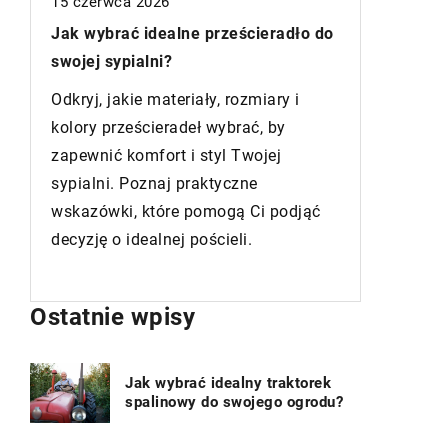
4 lipca 2024
20 lipca 
Jak wybrać wykończenia do wnętrza:
o
przewodnik po dekoracyjnych
Jak wyb
profilach i elementach ze stali
ciepła 
nierdzewnej
Zdobądź 
Podpowiadamy jakie wykończenia ze
pomogą C
stali nierdzewnej kierują estetyką
efektywn
twojego wnętrza. Dowiedz się, jakie
ciepła d
profile i elementy dekoracyjne są
się, jaki
idealne dla twojego domu.
Ostatnie wpisy
Jak wybrać idealny traktorek
spalinowy do swojego ogrodu?