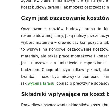
zgodnie z planem finansowym. W tym artykule
koszt budowy tarasu i jak możesz oszczędzać n
Jakie innowacyjne 
menty wyposażenia wnętrz, które
wentylacji i ogrze
to mieć w swoim domu
Czym jest oszacowanie kosztó
poprawić komfort 
yj tajniki idealnego wnętrza!
Oszacowanie kosztów budowy tarasu to klu
Odkryj nowoczesne 
menty wyposażenia, które nadadzą
rekomendowanej sumy, jaką należy przeznaczyć n
zwiększające efekt
jemu domowi charakter i
wyboru materiału – drewno czy kompozyt, a takż
energetyczną i kom
kcjonalność.
to wpływa na końcowe oszacowanie kosztów. 
domu. Poznaj inno
materiały, ale także prace montażowe i kons
umożliwiające zró
jest kluczowe dla uniknięcia niespodzianek
zarządzanie temper
budżetem. Chcąc obliczyć całkowity koszt, sk
jakością powietrza.
Dombal, może być niezwykle pomocne. Fir
jak
wycena tarasu
, dbając o precyzyjne dopaso
Składniki wpływające na koszt 
Prawidłowe oszacowanie składników kosztu bud