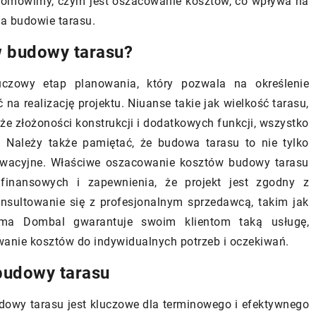
 omówimy, czym jest oszacowanie kosztów, co wpływa na
a budowie tarasu.
Tworzenie kącika relaksu w swoim
rozwiązania w
zielonym zakątku – porady i pomys
waniu mogą
w budowy tarasu?
Twojego domu?
Odkryj, jak stworzyć swój własny
czowy etap planowania, który pozwala na określenie
kącik relaksu w zielonym zakątku.
technologie
a realizację projektu. Niuanse takie jak wielkość tarasu,
Dowiedz się, jak planować, tworzyć 
ywność
e złożoności konstrukcji i dodatkowych funkcji, wszystko
cieszyć się swoją przestrzenią
fort w Twoim
Należy także pamiętać, że budowa tarasu to nie tylko
relaksu.
wacje
erwacyjne. Właściwe oszacowanie kosztów budowy tarasu
wnoważone
 finansowych i zapewnienia, że projekt jest zgodny z
aturą oraz
onsultowanie się z profesjonalnym sprzedawcą, takim jak
ma Dombal gwarantuje swoim klientom taką usługę,
wanie kosztów do indywidualnych potrzeb i oczekiwań.
budowy tarasu
owy tarasu jest kluczowe dla terminowego i efektywnego