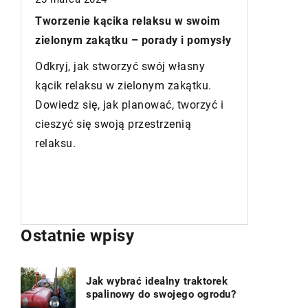
Jakie i
Elementy wyposażenia wnętrz, które
ły
wentyla
warto mieć w swoim domu
popraw
Odkryj tajniki idealnego wnętrza!
Odkryj 
Elementy wyposażenia, które nadadzą
i
zwiększ
Twojemu domowi charakter i
energet
funkcjonalność.
domu. P
umożli
zarządz
jakości
Ostatnie wpisy
Jak wybrać idealny traktorek
spalinowy do swojego ogrodu?