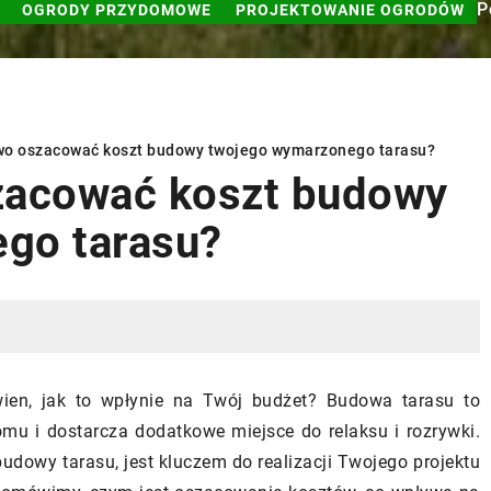
P
OGRODY PRZYDOMOWE
PROJEKTOWANIE OGRODÓW
wo oszacować koszt budowy twojego wymarzonego tarasu?
zacować koszt budowy
go tarasu?
PROJEKTOWANIE OGRODÓW
wien, jak to wpłynie na Twój budżet? Budowa tarasu to
mu i dostarcza dodatkowe miejsce do relaksu i rozrywki.
dowy tarasu, jest kluczem do realizacji Twojego projektu
23 marca 2024