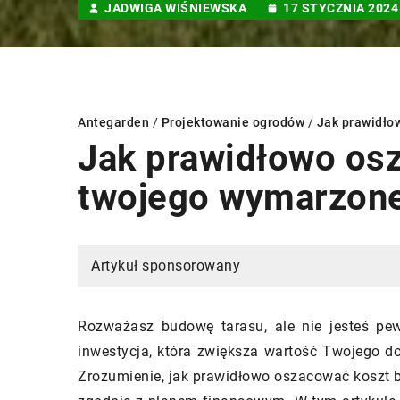
JADWIGA WIŚNIEWSKA
17 STYCZNIA 2024
Antegarden
/
Projektowanie ogrodów
/
Jak prawidło
Jak prawidłowo os
twojego wymarzone
E
INNE
Artykuł sponsorowany
Rozważasz budowę tarasu, ale nie jesteś pe
inwestycja, która zwiększa wartość Twojego do
Zrozumienie, jak prawidłowo oszacować koszt bu
3 września 2025
ipca 2023