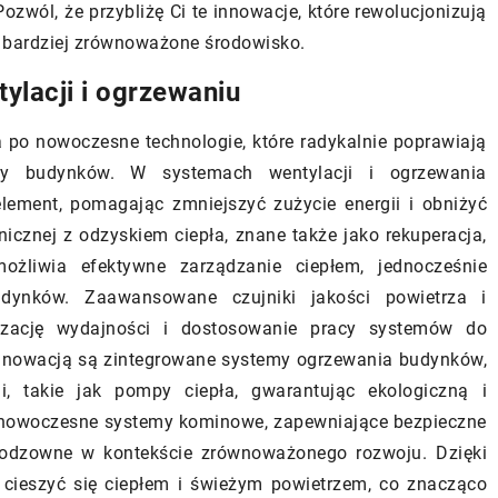
ozwól, że przybliżę Ci te innowacje, które rewolucjonizują
zacienioną oazę w ogrodzie?
 twojego domu?
c bardziej zrównoważone środowisko.
Dowiedz się, jakie rośliny najlepiej
bór idealnych
lacji i ogrzewaniu
nadają się do stworzenia zacienionej
głę, które ożywią
oazy w ogrodzie. Odkryj gatunki, któ
adzą mu
 po nowoczesne technologie, które radykalnie poprawiają
świetnie radzą sobie w cieniu i
arakteru.
lny budynków. W systemach wentylacji i ogrzewania
zapewniają piękno oraz harmonię w
 i zastosowania,
lement, pomagając zmniejszyć zużycie energii i obniżyć
każdym zakątku.
 najlepiej pasuje
icznej z odzyskiem ciepła, znane także jako rekuperacja,
możliwia efektywne zarządzanie ciepłem, jednocześnie
dynków. Zaawansowane czujniki jakości powietrza i
lizację wydajności i dostosowanie pracy systemów do
innowacją są zintegrowane systemy ogrzewania budynków,
ii, takie jak pompy ciepła, gwarantując ekologiczną i
ą nowoczesne systemy kominowe, zapewniające bezpieczne
ieodzowne w kontekście zrównoważonego rozwoju. Dzięki
cieszyć się ciepłem i świeżym powietrzem, co znacząco