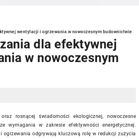
ektywnej wentylacji i ogrzewania w nowoczesnym budownictwie
zania dla efektywnej
ewania w nowoczesnym
PIELĘGNACJA OGRODÓW
oraz rosnącej świadomości ekologicznej, nowoczesne
e wymagania w zakresie efektywności energetycznej.
21 czerwca 2025
 i ogrzewania odgrywają kluczową rolę w redukcji zużycia
Jakie rośliny wybrać, aby stworzyć
nie płytki