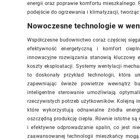
energii oraz poprawie komfortu mieszkalnego. P
imitujące cegłę dla
podejście do ogrzewania i klimatyzacji, tworzą
Odkryj sposób na do
Nowoczesne technologie w wenty
płytek imitujących ce
twoje wnętrza i dod
Współczesne budownictwo coraz częściej sięga
niepowtarzalnego ch
efektywność energetyczną i komfort ciep
Porównaj różne style
innowacyjne rozwiązania stanowią kluczowy e
aby wybrać ten, który
koszty eksploatacji. Systemy wentylacji mechan
do twojego domu.
to doskonały przykład technologii, która u
zapewniając świeże powietrze wewnątrz bu
inteligentne sterowanie umożliwiają optyma
rzeczywistych potrzeb użytkowników. Kolejną 
które wykorzystują odnawialne źródła energ
oszczędną produkcję ciepła. Równie istotne s
i efektywne odprowadzanie spalin, co jest n
zaawansowanej technologii mieszkańcy mogą 