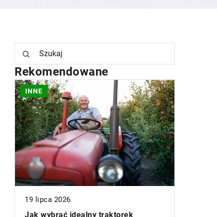
Rekomendowane
INNE
INNE
19 lipca 2026
22 sierpn
Jak wybrać idealny traktorek
Jak wybr