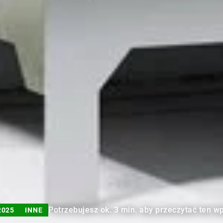
Potrzebujesz ok. 3 min. aby przeczytać ten wp
2025
INNE