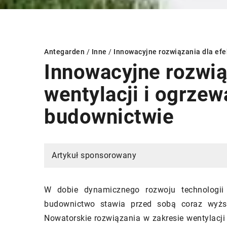
Antegarden
/
Inne
/
Innowacyjne rozwiązania dla ef
Innowacyjne rozwią
wentylacji i ogrz
INNE
budownictwie
Artykuł sponsorowany
W dobie dynamicznego rozwoju technologii 
budownictwo stawia przed sobą coraz wyższ
22 sierpnia 2024
Nowatorskie rozwiązania w zakresie wentylacji
Jak wybrać odpowied