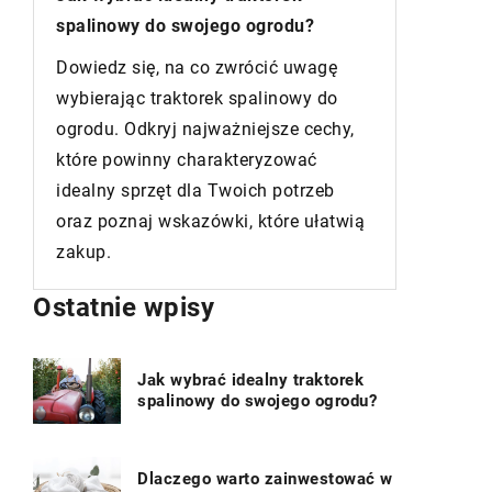
spalinowy do swojego ogrodu?
imitując
Dowiedz się, na co zwrócić uwagę
Odkryj s
wybierając traktorek spalinowy do
płytek im
re
ogrodu. Odkryj najważniejsze cechy,
twoje wn
które powinny charakteryzować
niepowta
idealny sprzęt dla Twoich potrzeb
Porównaj
oraz poznaj wskazówki, które ułatwią
aby wybra
zakup.
do twoje
Ostatnie wpisy
Jak wybrać idealny traktorek
spalinowy do swojego ogrodu?
Dlaczego warto zainwestować w